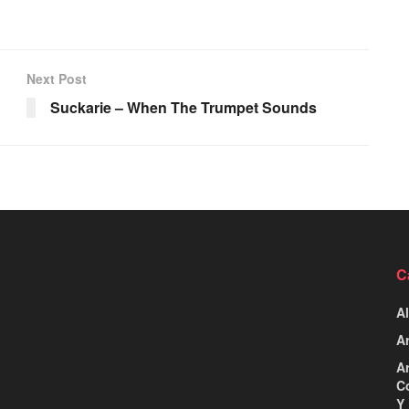
Next Post
Suckarie – When The Trumpet Sounds
C
Al
Ar
Ar
C
Y 