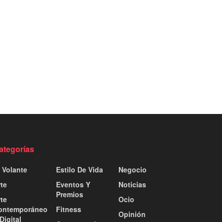
ategorías
 Volante
Estilo De Vida
Negocio
te
Eventos Y
Noticias
Premios
te
Ocio
ontemporáneo
Fitness
Opinión
Digital