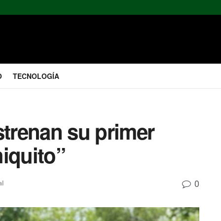
O
TECNOLOGÍA
strenan su primer
iquito”
0
al