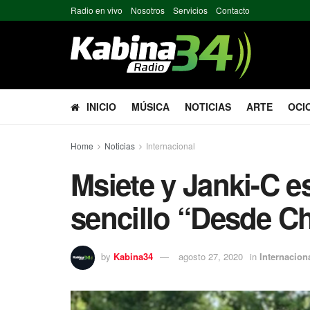
Radio en vivo
Nosotros
Servicios
Contacto
INICIO
MÚSICA
NOTICIAS
ARTE
OCI
Home
Noticias
Internacional
Msiete y Janki-C e
sencillo “Desde Ch
by
Kabina34
agosto 27, 2020
in
Internacion