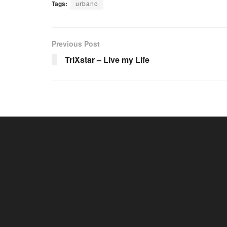
Tags:
urbano
Previous Post
TriXstar – Live my Life