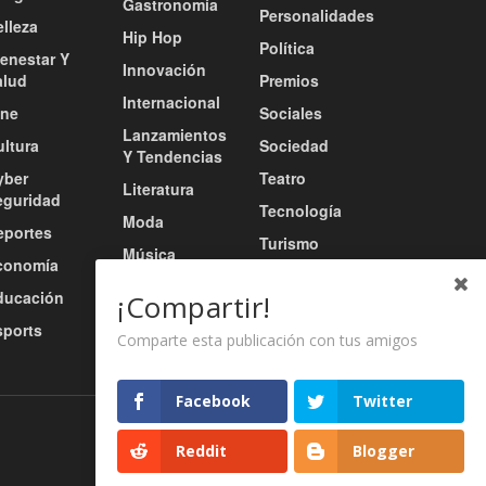
Gastronomía
Personalidades
lleza
Hip Hop
Política
ienestar Y
Innovación
alud
Premios
Internacional
ine
Sociales
Lanzamientos
ultura
Sociedad
Y Tendencias
yber
Teatro
Literatura
eguridad
Tecnología
Moda
eportes
Turismo
Música
conomía
Tv / Radio /
Música Urbana
ducación
Redes
¡Compartir!
Nacional
sports
Video
Comparte esta publicación con tus amigos
Facebook
Twitter
Nosotros
Servicios
Contacto
Reddit
Blogger