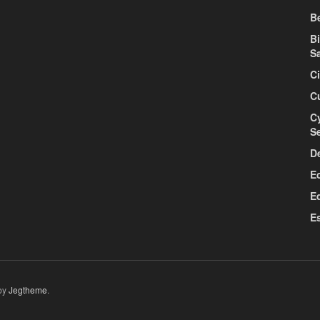
Be
B
S
C
C
C
S
D
E
E
E
by
Jegtheme
.