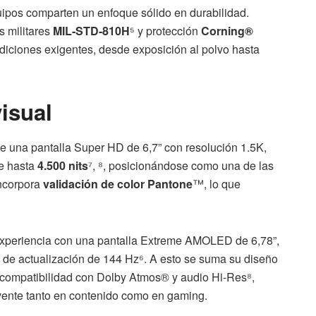
ipos comparten un enfoque sólido en durabilidad.
s militares
MIL-STD-810H
⁵ y protección
Corning®
condiciones exigentes, desde exposición al polvo hasta
visual
e una pantalla Super HD de 6,7” con resolución 1.5K,
de hasta
4.500 nits
⁷, ⁸, posicionándose como una de las
incorpora
validación de color Pantone
™, lo que
a experiencia con una pantalla Extreme AMOLED de 6,78”,
 de actualización de 144 Hz⁶. A esto se suma su diseño
n compatibilidad con Dolby Atmos® y audio Hi-Res⁸,
vente tanto en contenido como en gaming.