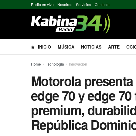
Radio en vivo
Nosotros
Servicios
Contacto
INICIO
MÚSICA
NOTICIAS
ARTE
OCI
Home
Tecnología
Innovación
Motorola presenta
edge 70 y edge 70 
premium, durabilid
República Domini