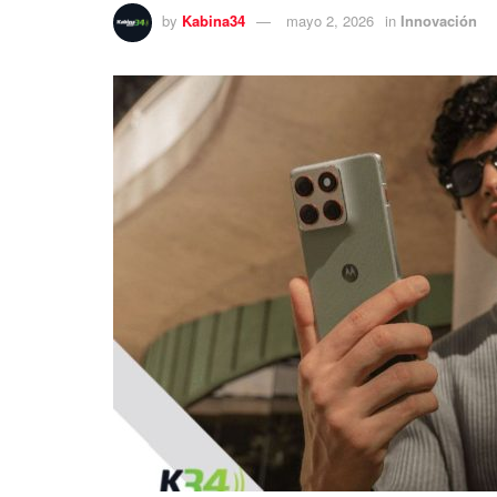
by
Kabina34
mayo 2, 2026
in
Innovación