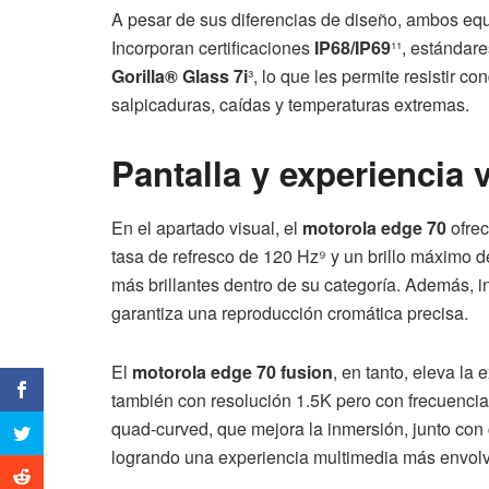
A pesar de sus diferencias de diseño, ambos equ
Incorporan certificaciones
IP68/IP69
¹¹, estándare
Gorilla® Glass 7i
³, lo que les permite resistir 
salpicaduras, caídas y temperaturas extremas.
Pantalla y experiencia 
En el apartado visual, el
motorola edge 70
ofrec
tasa de refresco de 120 Hz⁹ y un brillo máximo 
más brillantes dentro de su categoría. Además, 
garantiza una reproducción cromática precisa.
El
motorola edge 70 fusion
, en tanto, eleva l
también con resolución 1.5K pero con frecuencia
quad-curved, que mejora la inmersión, junto co
logrando una experiencia multimedia más envol