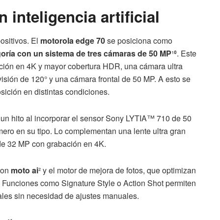
inteligencia artificial
ositivos. El
motorola edge 70
se posiciona como
oría con un sistema de tres cámaras de 50 MP
¹⁰. Este
ación en 4K y mayor cobertura HDR, una cámara ultra
sión de 120° y una cámara frontal de 50 MP. A esto se
ición en distintas condiciones.
un hito al incorporar el sensor Sony LYTIA™ 710 de 50
imero en su tipo. Lo complementan una lente ultra gran
de 32 MP con grabación en 4K.
con
moto ai
² y el motor de mejora de fotos, que optimizan
. Funciones como Signature Style o Action Shot permiten
ales sin necesidad de ajustes manuales.