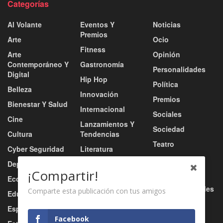
Categorías
Al Volante
Eventos Y
Noticias
Premios
Arte
Ocio
Fitness
Arte
Opinión
Contemporáneo Y
Gastronomía
Personalidades
Digital
Hip Hop
Política
Belleza
Innovación
Premios
Bienestar Y Salud
Internacional
Sociales
Cine
Lanzamientos Y
Sociedad
Cultura
Tendencias
Teatro
Cyber Seguridad
Literatura
Tecnología
Deportes
Moda
¡Compartir!
Turismo
Economía
Música
Tv / Radio / Redes
Comparte esta publicación con tus amigos
Educación
Música Urbana
Video
Esports
Nacional
Facebook