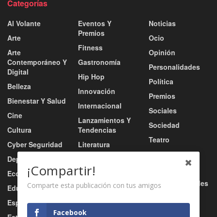
Categorías
Al Volante
Eventos Y
Noticias
Premios
Arte
Ocio
Fitness
Arte
Opinión
Contemporáneo Y
Gastronomía
Personalidades
Digital
Hip Hop
Política
Belleza
Innovación
Premios
Bienestar Y Salud
Internacional
Sociales
Cine
Lanzamientos Y
Sociedad
Cultura
Tendencias
Teatro
Cyber Seguridad
Literatura
Tecnología
Deportes
Moda
¡Compartir!
Turismo
Economía
Música
Tv / Radio / Redes
Comparte esta publicación con tus amigos
Educación
Música Urbana
Video
Esports
Nacional
Facebook