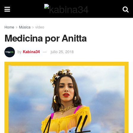
Home
Música
video
Medicina por Anitta
by
Kabina34
julio 25, 2018