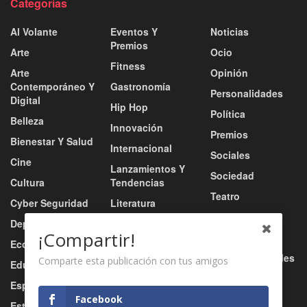
Categorías
Al Volante
Eventos Y
Noticias
Premios
Arte
Ocio
Fitness
Arte
Opinión
Contemporáneo Y
Gastronomía
Personalidades
Digital
Hip Hop
Política
Belleza
Innovación
Premios
Bienestar Y Salud
Internacional
Sociales
Cine
Lanzamientos Y
Sociedad
Cultura
Tendencias
Teatro
Cyber Seguridad
Literatura
Tecnología
Deportes
Moda
¡Compartir!
Turismo
Economía
Música
Tv / Radio / Redes
Comparte esta publicación con tus amigos
Educación
Música Urbana
Video
Esports
Nacional
Facebook
Estilo De Vida
Negocio