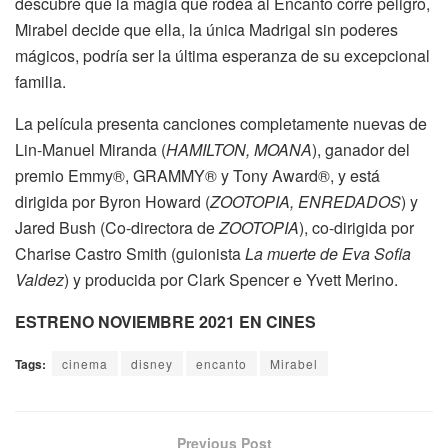
descubre que la magia que rodea al Encanto corre peligro,
Mirabel decide que ella, la única Madrigal sin poderes
mágicos, podría ser la última esperanza de su excepcional
familia.
La película presenta canciones completamente nuevas de
Lin-Manuel Miranda (
HAMILTON, MOANA
), ganador del
premio Emmy®, GRAMMY® y Tony Award®, y está
dirigida por Byron Howard (
ZOOTOPIA, ENREDADOS
) y
Jared Bush (Co-directora de
ZOOTOPIA
), co-dirigida por
Charise Castro Smith (guionista
La muerte de Eva Sofia
Valdez
) y producida por Clark Spencer e Yvett Merino.
ESTRENO NOVIEMBRE 2021 EN CINES
Tags:
cinema
disney
encanto
Mirabel
Previous Post