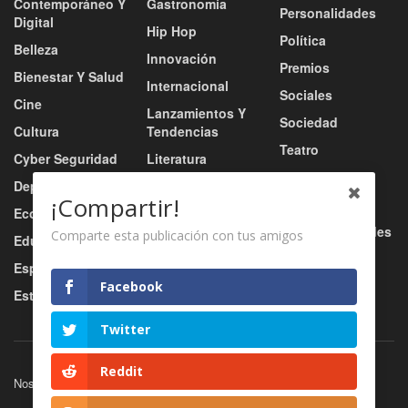
Contemporáneo Y
Gastronomía
Personalidades
Digital
Hip Hop
Política
Belleza
Innovación
Premios
Bienestar Y Salud
Internacional
Sociales
Cine
Lanzamientos Y
Sociedad
Cultura
Tendencias
Teatro
Cyber Seguridad
Literatura
Tecnología
Deportes
Moda
¡Compartir!
Turismo
Economía
Música
Tv / Radio / Redes
Comparte esta publicación con tus amigos
Educación
Música Urbana
Video
Esports
Nacional
Facebook
Estilo De Vida
Negocio
Twitter
Reddit
Nosotros
Servicios
Contacto