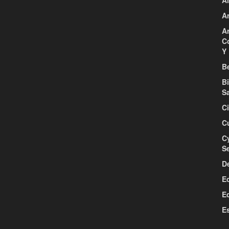
Ar
Ar
C
Y 
Be
B
S
C
C
C
S
D
E
E
E