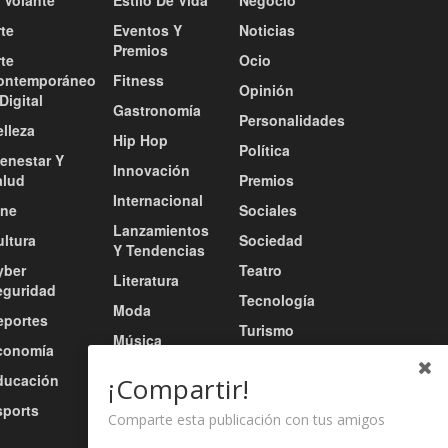
te
Eventos Y
Noticias
Premios
te
Ocio
ontemporáneo
Fitness
Opinión
Digital
Gastronomía
Personalidades
lleza
Hip Hop
Política
ienestar Y
Innovación
alud
Premios
Internacional
ine
Sociales
Lanzamientos
ultura
Sociedad
Y Tendencias
yber
Teatro
Literatura
eguridad
Tecnología
Moda
eportes
Turismo
Música
conomía
Tv / Radio /
Música Urbana
ducación
Redes
¡Compartir!
Nacional
sports
Video
Comparte esta publicación con tus amigos