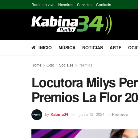
Radio en vivo
Nosotros
Servicios
Contacto
INICIO
MÚSICA
NOTICIAS
ARTE
OCI
Home
Ocio
Sociales
Premios
Locutora Milys Per
Premios La Flor 2
by
Kabina34
junio 12, 2024
in
Premios