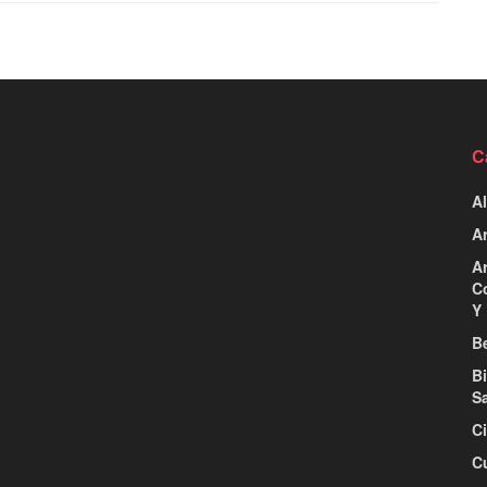
C
Al
Ar
Ar
C
Y 
Be
B
S
C
C