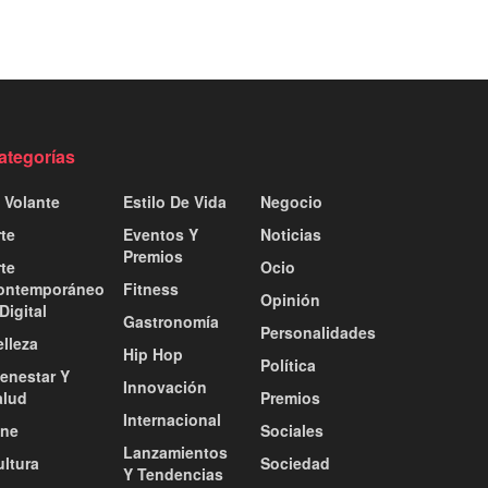
ategorías
 Volante
Estilo De Vida
Negocio
te
Eventos Y
Noticias
Premios
te
Ocio
ontemporáneo
Fitness
Opinión
Digital
Gastronomía
Personalidades
lleza
Hip Hop
Política
ienestar Y
Innovación
alud
Premios
Internacional
ine
Sociales
Lanzamientos
ultura
Sociedad
Y Tendencias