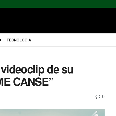
O
TECNOLOGÍA
 videoclip de su
 ME CANSE”
0