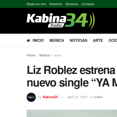
Radio en vivo
Nosotros
Servicios
Contacto
INICIO
MÚSICA
NOTICIAS
ARTE
OCI
Home
Música
video
Liz Roblez estrena
nuevo single “YA
by
Kabina34
abril 23, 2021
in
video