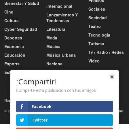
Premios
Bienestar Y Salud
Internacional
Sociales
Cine
Lanzamientos Y
Sociedad
Cultura
Tendencias
Teatro
Cyber Seguridad
Literatura
Tecnología
Deportes
Moda
Turismo
Economía
Música
Tv / Radio / Redes
Educación
Música Urbana
Video
Esports
Nacional
Estilo De Vida
Negocio
¡Compartir!
Comparte esta publicación con tus amigos
Nosotros
Servicios
Contacto
Facebook
© 2026
JNews
- Premium WordPress news & magazine theme by
Jegtheme
.
Twitter