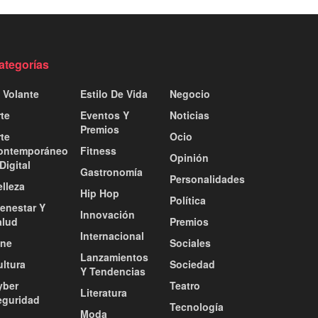
ategorías
 Volante
Estilo De Vida
Negocio
te
Eventos Y
Noticias
Premios
te
Ocio
ontemporáneo
Fitness
Opinión
Digital
Gastronomía
Personalidades
lleza
Hip Hop
Política
ienestar Y
Innovación
alud
Premios
Internacional
ine
Sociales
Lanzamientos
ultura
Sociedad
Y Tendencias
yber
Teatro
Literatura
eguridad
Tecnología
Moda