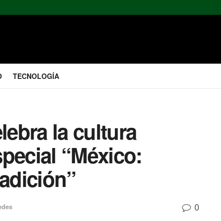
O
TECNOLOGÍA
ebra la cultura
pecial “México:
radición”
0
Redes