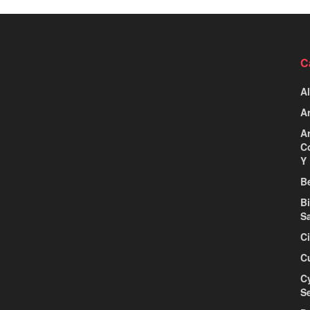
C
Al
Ar
Ar
C
Y 
Be
B
S
C
C
C
S