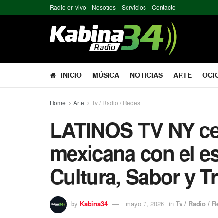
Radio en vivo
Nosotros
Servicios
Contacto
INICIO
MÚSICA
NOTICIAS
ARTE
OCI
Home
Arte
Tv / Radio / Redes
LATINOS TV NY cel
mexicana con el es
Cultura, Sabor y T
by
Kabina34
mayo 7, 2026
in
Tv / Radio / 