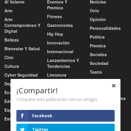
Al Volante
Eventos Y
Noticias
Premios
Arte
Ocio
Fitness
Arte
Opinión
Contemporáneo Y
Gastronomía
Personalidades
Digital
Hip Hop
Política
Belleza
Innovación
Premios
Bienestar Y Salud
Internacional
Sociales
Cine
Lanzamientos Y
Sociedad
Cultura
Tendencias
Teatro
Cyber Seguridad
Literatura
Tecnología
Deportes
Moda
¡Compartir!
Turismo
Economía
Música
Tv / Radio / Redes
Comparte esta publicación con tus amigos
Educación
Música Urbana
Video
Esports
Nacional
Facebook
Estilo De Vida
Negocio
Twitter