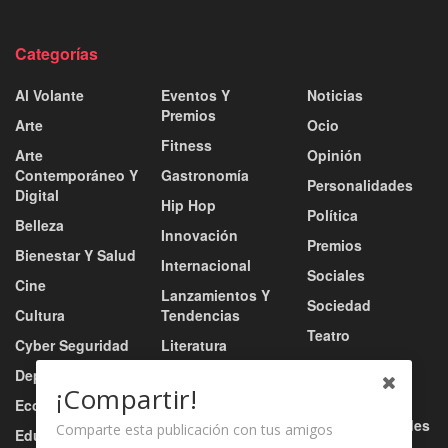
Categorías
Al Volante
Eventos Y
Noticias
Premios
Arte
Ocio
Fitness
Arte
Opinión
Contemporáneo Y
Gastronomía
Personalidades
Digital
Hip Hop
Política
Belleza
Innovación
Premios
Bienestar Y Salud
Internacional
Sociales
Cine
Lanzamientos Y
Sociedad
Cultura
Tendencias
Teatro
Cyber Seguridad
Literatura
Tecnología
Deportes
Moda
¡Compartir!
Turismo
Economía
Música
Tv / Radio / Redes
Comparte esta publicación con tus amigos
Educación
Música Urbana