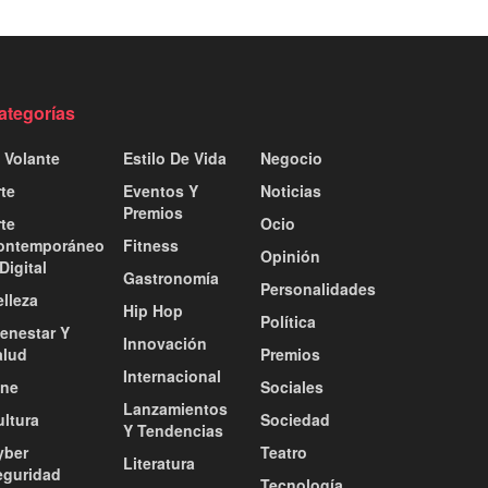
ategorías
 Volante
Estilo De Vida
Negocio
te
Eventos Y
Noticias
Premios
te
Ocio
ontemporáneo
Fitness
Opinión
Digital
Gastronomía
Personalidades
lleza
Hip Hop
Política
ienestar Y
Innovación
alud
Premios
Internacional
ine
Sociales
Lanzamientos
ultura
Sociedad
Y Tendencias
yber
Teatro
Literatura
eguridad
Tecnología