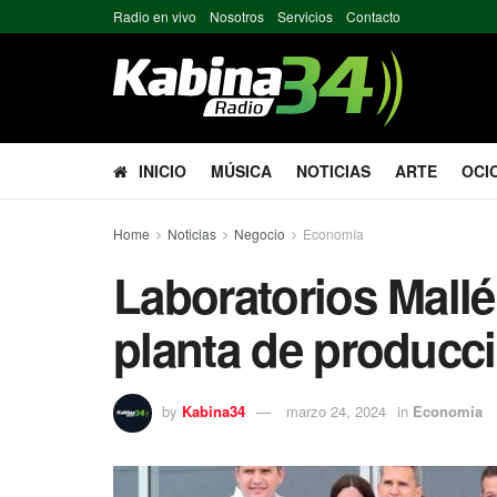
Radio en vivo
Nosotros
Servicios
Contacto
INICIO
MÚSICA
NOTICIAS
ARTE
OCI
Home
Noticias
Negocio
Economía
Laboratorios Mall
planta de producc
by
Kabina34
marzo 24, 2024
in
Economía