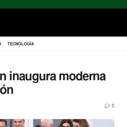
O
TECNOLOGÍA
én inaugura moderna
ión
0