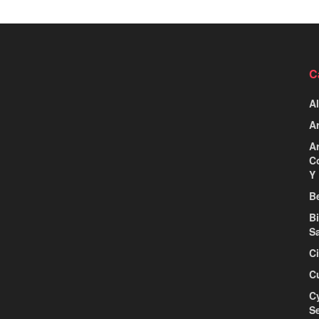
C
Al
Ar
Ar
C
Y 
Be
B
S
C
C
C
S