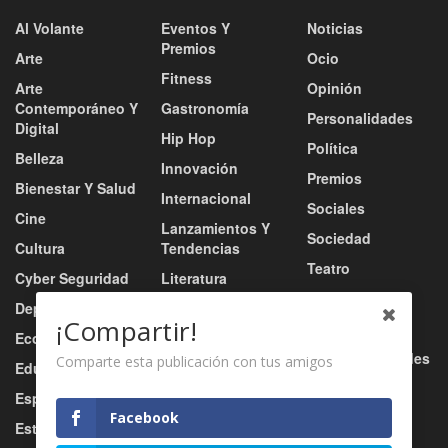
Al Volante
Eventos Y
Noticias
Premios
Arte
Ocio
Fitness
Arte
Opinión
Contemporáneo Y
Gastronomía
Personalidades
Digital
Hip Hop
Política
Belleza
Innovación
Premios
Bienestar Y Salud
Internacional
Sociales
Cine
Lanzamientos Y
Sociedad
Cultura
Tendencias
Teatro
Cyber Seguridad
Literatura
Tecnología
Deportes
Moda
¡Compartir!
Turismo
Economía
Música
Tv / Radio / Redes
Comparte esta publicación con tus amigos
Educación
Música Urbana
Video
Esports
Nacional
Facebook
Estilo De Vida
Negocio