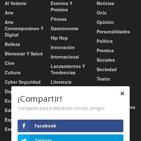
Al Volante
Eventos Y
Noticias
Premios
Arte
Ocio
Fitness
Arte
Opinión
Contemporáneo Y
Gastronomía
Personalidades
Digital
Hip Hop
Política
Belleza
Innovación
Premios
Bienestar Y Salud
Internacional
Sociales
Cine
Lanzamientos Y
Sociedad
Cultura
Tendencias
Teatro
Cyber Seguridad
Literatura
Tecnología
Deportes
Moda
¡Compartir!
Turismo
Economía
Música
Tv / Radio / Redes
Comparte esta publicación con tus amigos
Educación
Música Urbana
Video
Esports
Nacional
Facebook
Estilo De Vida
Negocio
Twitter