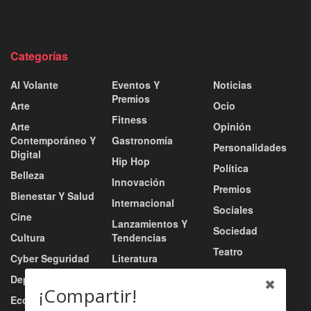
Categorías
Al Volante
Eventos Y
Noticias
Premios
Arte
Ocio
Fitness
Arte
Opinión
Contemporáneo Y
Gastronomía
Personalidades
Digital
Hip Hop
Política
Belleza
Innovación
Premios
Bienestar Y Salud
Internacional
Sociales
Cine
Lanzamientos Y
Sociedad
Cultura
Tendencias
Teatro
Cyber Seguridad
Literatura
Tecnología
Deportes
Moda
¡Compartir!
Turismo
Economía
Música