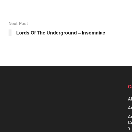
Next Post
Lords Of The Underground – Insomniac
C
Al
Ar
Ar
C
Y 