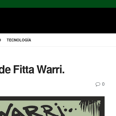
O
TECNOLOGÍA
e Fitta Warri.
0