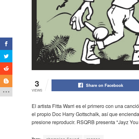
3
Share on Facebook
VIEWS
El artista Fitta Warri es el primero con una can
el propio Doc Harry Gottschalk, así que encienda
presione reproducir. RSQRB presenta "Jayz You M
Tags:
champion Sound
reggae