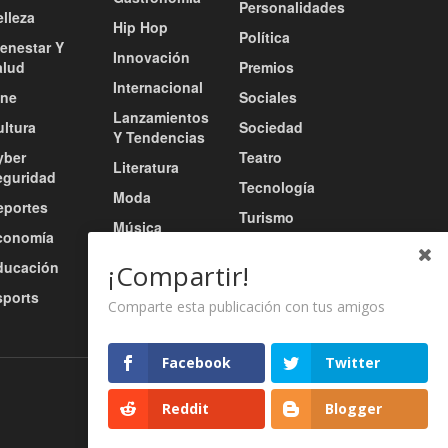
Personalidades
lleza
Hip Hop
Política
ienestar Y
Innovación
alud
Premios
Internacional
ine
Sociales
Lanzamientos
ultura
Sociedad
Y Tendencias
yber
Teatro
Literatura
eguridad
Tecnología
Moda
eportes
Turismo
Música
conomía
Tv / Radio /
Música Urbana
ducación
Redes
¡Compartir!
Nacional
sports
Video
Comparte esta publicación con tus amigos
Facebook
Twitter
Nosotros
Servicios
Contacto
Reddit
Blogger