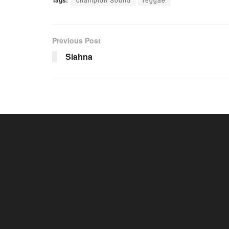
Previous Post
Siahna