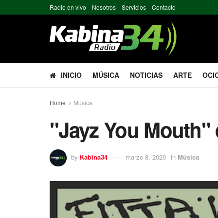
Radio en vivo
Nosotros
Servicios
Contacto
INICIO
MÚSICA
NOTICIAS
ARTE
OCI
Home
Música
"Jayz You Mouth" d
by
Kabina34
marzo 8, 2020
in
Música