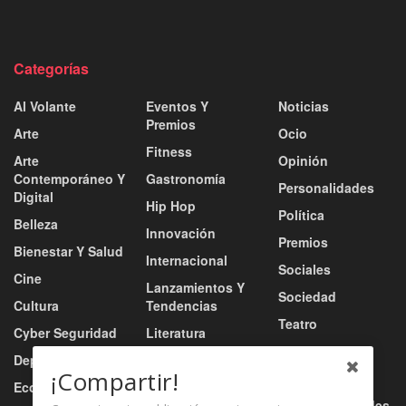
Categorías
Al Volante
Eventos Y
Noticias
Premios
Arte
Ocio
Fitness
Arte
Opinión
Contemporáneo Y
Gastronomía
Personalidades
Digital
Hip Hop
Política
Belleza
Innovación
Premios
Bienestar Y Salud
Internacional
Sociales
Cine
Lanzamientos Y
Sociedad
Cultura
Tendencias
Teatro
Cyber Seguridad
Literatura
Tecnología
Deportes
Moda
¡Compartir!
Turismo
Economía
Música
Tv / Radio / Redes