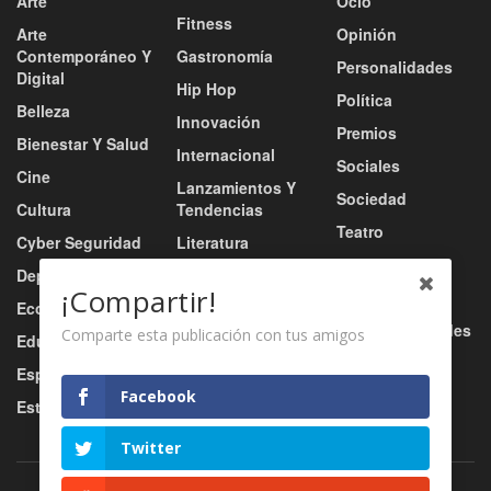
Arte
Ocio
Fitness
Arte
Opinión
Contemporáneo Y
Gastronomía
Personalidades
Digital
Hip Hop
Política
Belleza
Innovación
Premios
Bienestar Y Salud
Internacional
Sociales
Cine
Lanzamientos Y
Sociedad
Cultura
Tendencias
Teatro
Cyber Seguridad
Literatura
Tecnología
Deportes
Moda
¡Compartir!
Turismo
Economía
Música
Tv / Radio / Redes
Comparte esta publicación con tus amigos
Educación
Música Urbana
Video
Esports
Nacional
Facebook
Estilo De Vida
Negocio
Twitter