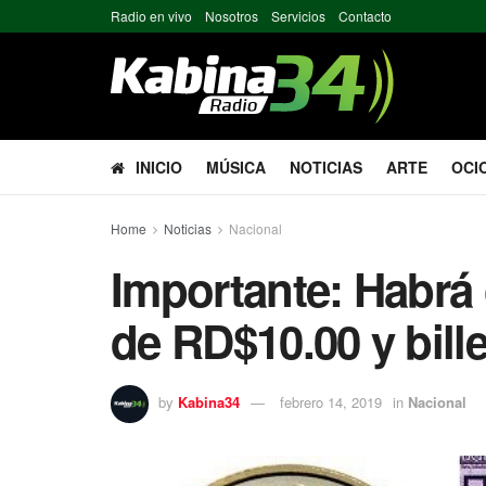
Radio en vivo
Nosotros
Servicios
Contacto
INICIO
MÚSICA
NOTICIAS
ARTE
OCI
Home
Noticias
Nacional
Importante: Habr
de RD$10.00 y bill
by
Kabina34
febrero 14, 2019
in
Nacional