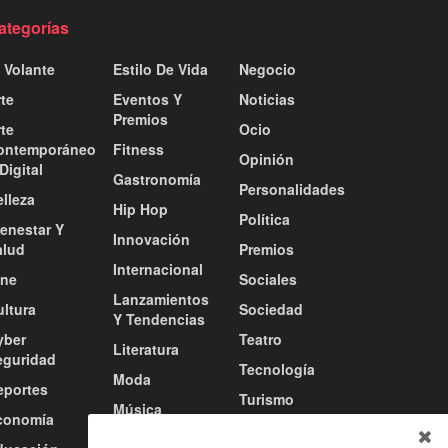
ategorías
 Volante
Estilo De Vida
Negocio
te
Eventos Y
Noticias
Premios
te
Ocio
ontemporáneo
Fitness
Opinión
Digital
Gastronomía
Personalidades
lleza
Hip Hop
Política
ienestar Y
Innovación
alud
Premios
Internacional
ine
Sociales
Lanzamientos
ultura
Sociedad
Y Tendencias
yber
Teatro
Literatura
eguridad
Tecnología
Moda
eportes
Turismo
Música
conomía
Tv / Radio /
Música Urbana