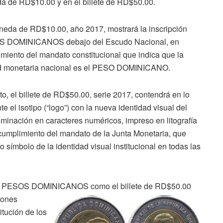
 de RD$10.00 y en el billete de RD$50.00.
eda de RD$10.00, año 2017, mostrará la inscripción
 DOMINICANOS debajo del Escudo Nacional, en
miento del mandato constitucional que indica que la
d monetaria nacional es el PESO DOMINICANO.
to, el billete de RD$50.00, serie 2017, contendrá en lo
te el isotipo (“logo”) con la nueva identidad visual del
inación en caracteres numéricos, impreso en litografía
n cumplimiento del mandato de la Junta Monetaria, que
vo símbolo de la identidad visual institucional en todas las
ión PESOS DOMINICANOS como el billete de RD$50.00
iones
itución de los