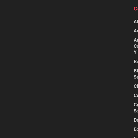
C
Al
Ar
Ar
C
Y 
Be
B
S
C
C
C
S
D
E