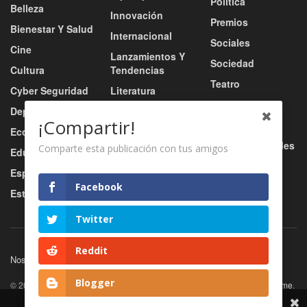
Política
Belleza
Innovación
Premios
Bienestar Y Salud
Internacional
Sociales
Cine
Lanzamientos Y
Sociedad
Cultura
Tendencias
Teatro
Cyber Seguridad
Literatura
Tecnología
Deportes
Moda
¡Compartir!
Turismo
Economía
Música
Tv / Radio / Redes
Comparte esta publicación con tus amigos
Educación
Música Urbana
Video
Esports
Nacional
Facebook
Estilo De Vida
Negocio
Twitter
Reddit
Nosotros
Servicios
Contacto
Blogger
© 2026
JNews
- Premium WordPress news & magazine theme by
Jegtheme
.
Share This