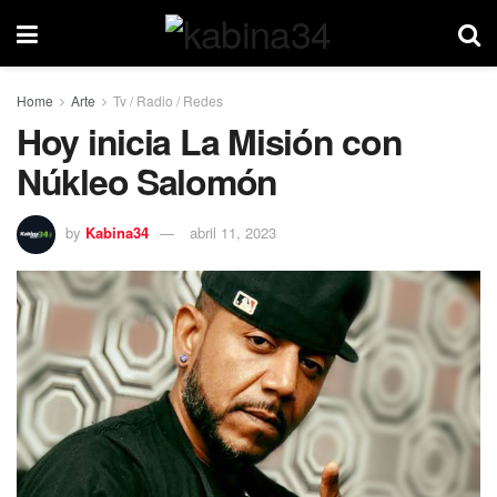
Home
Arte
Tv / Radio / Redes
Hoy inicia La Misión con
Núkleo Salomón
by
Kabina34
abril 11, 2023