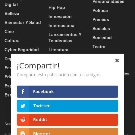
Personalidades
Digital
Hip Hop
Política
Belleza
Innovación
Premios
Bienestar Y Salud
Internacional
Sociales
Cine
Lanzamientos Y
Sociedad
Cultura
Tendencias
Teatro
Cyber Seguridad
Literatura
Tecnología
Deportes
Moda
¡Compartir!
Turismo
Economía
Música
Tv / Radio / Redes
Comparte esta publicación con tus amigos
Educación
Música Urbana
Video
Esports
Nacional
Facebook
Estilo De Vida
Negocio
Twitter
Reddit
Nosotros
Servicios
Contacto
Blogger
© 2026
JNews
- Premium WordPress news & magazine theme by
Jegtheme
.