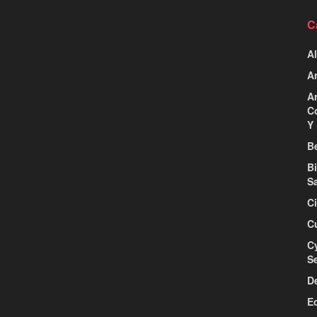
C
Al
Ar
Ar
C
Y 
Be
B
S
C
C
C
S
D
E