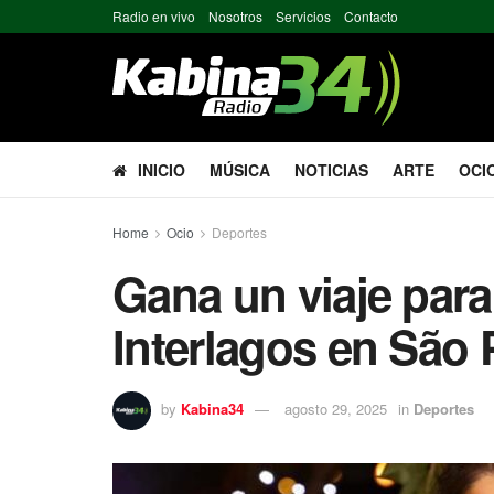
Radio en vivo
Nosotros
Servicios
Contacto
INICIO
MÚSICA
NOTICIAS
ARTE
OCI
Home
Ocio
Deportes
Gana un viaje para 
Interlagos en São
by
Kabina34
agosto 29, 2025
in
Deportes