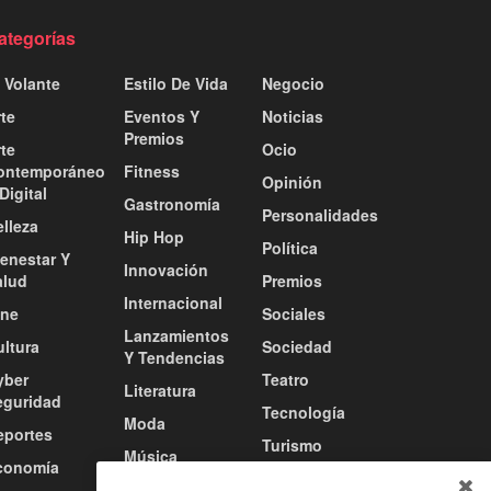
ategorías
 Volante
Estilo De Vida
Negocio
te
Eventos Y
Noticias
Premios
te
Ocio
ontemporáneo
Fitness
Opinión
Digital
Gastronomía
Personalidades
lleza
Hip Hop
Política
ienestar Y
Innovación
alud
Premios
Internacional
ine
Sociales
Lanzamientos
ultura
Sociedad
Y Tendencias
yber
Teatro
Literatura
eguridad
Tecnología
Moda
eportes
Turismo
Música
conomía
Tv / Radio /
Música Urbana