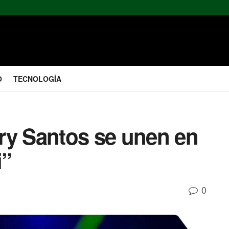
O
TECNOLOGÍA
ry Santos se unen en
i”
0