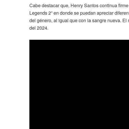
Cabe destacar que, Henry Santos continua firme 
Legends 2” en donde se puedan apreciar difere
del género, al igual que con la sangre nueva. El
del 2024.