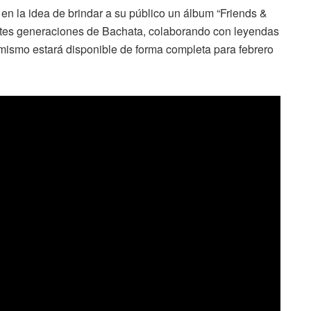
en la idea de brindar a su público un álbum “Friends &
ntes generaciones de Bachata, colaborando con leyendas
 mismo estará disponible de forma completa para febrero