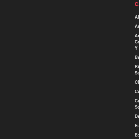
C
Al
Ar
Ar
C
Y 
Be
B
S
C
C
C
S
D
E
E