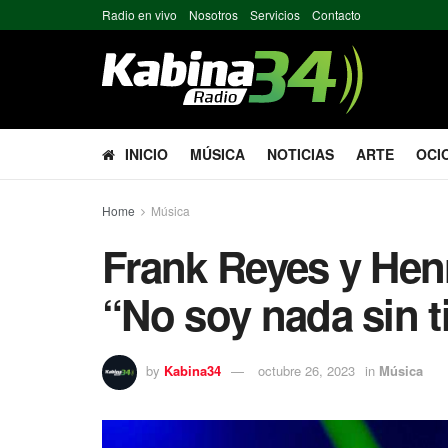
Radio en vivo
Nosotros
Servicios
Contacto
INICIO
MÚSICA
NOTICIAS
ARTE
OCI
Home
Música
Frank Reyes y Hen
“No soy nada sin t
by
Kabina34
octubre 26, 2023
in
Música