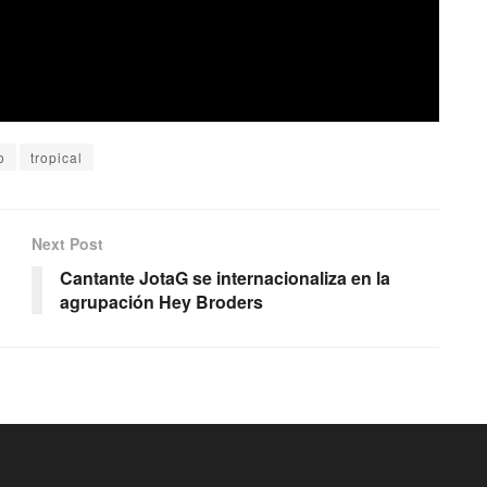
o
tropical
Next Post
Cantante JotaG se internacionaliza en la
agrupación Hey Broders