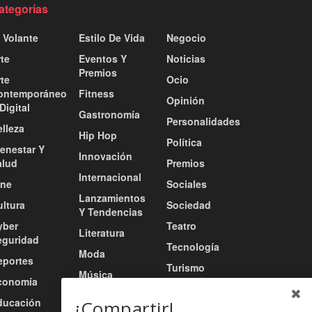
ategorías
 Volante
Estilo De Vida
Negocio
te
Eventos Y
Noticias
Premios
te
Ocio
ontemporáneo
Fitness
Opinión
Digital
Gastronomía
Personalidades
lleza
Hip Hop
Política
ienestar Y
Innovación
alud
Premios
Internacional
ine
Sociales
Lanzamientos
ultura
Sociedad
Y Tendencias
yber
Teatro
Literatura
eguridad
Tecnología
Moda
eportes
Turismo
Música
conomía
Tv / Radio /
Música Urbana
ducación
Redes
¡Compartir!