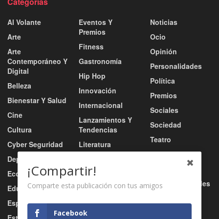
Categorías
Al Volante
Eventos Y
Noticias
Premios
Arte
Ocio
Fitness
Arte
Opinión
Contemporáneo Y
Gastronomía
Personalidades
Digital
Hip Hop
Política
Belleza
Innovación
Premios
Bienestar Y Salud
Internacional
Sociales
Cine
Lanzamientos Y
Sociedad
Cultura
Tendencias
Teatro
Cyber Seguridad
Literatura
Tecnología
Deportes
Moda
¡Compartir!
Turismo
Economía
Música
Tv / Radio / Redes
Comparte esta publicación con tus amigos
Educación
Música Urbana
Video
Esports
Nacional
Facebook
Estilo De Vida
Negocio