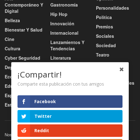
Contemporáneo Y
Gastronomía
Personalidades
Digital
Hip Hop
Política
Belleza
Innovación
Premios
Bienestar Y Salud
Internacional
Sociales
Cine
Lanzamientos Y
Sociedad
Cultura
Tendencias
Teatro
Cyber Seguridad
Literatura
Tecnología
Deportes
Moda
¡Compartir!
Turismo
Economía
Música
Tv / Radio / Redes
Comparte esta publicación con tus amigos
Educación
Música Urbana
Video
Esports
Nacional
Facebook
Estilo De Vida
Negocio
Twitter
Reddit
Nosotros
Servicios
Contacto