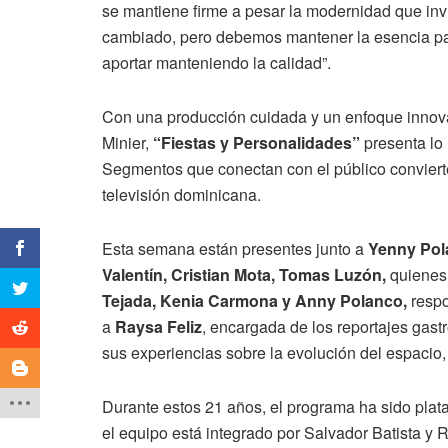
se mantiene firme a pesar la modernidad que invit
cambiado, pero debemos mantener la esencia para
aportar manteniendo la calidad”.
Con una producción cuidada y un enfoque innovad
Minier,
“Fiestas y Personalidades”
presenta lo 
Segmentos que conectan con el público convierten
televisión dominicana.
Esta semana están presentes junto a
Yenny Pola
Valentín, Cristian Mota, Tomas Luzón,
quienes 
Tejada, Kenia Carmona y Anny Polanco,
resp
a
Raysa Feliz
, encargada de los reportajes gast
sus experiencias sobre la evolución del espacio,
Durante estos 21 años, el programa ha sido plat
el equipo está integrado por Salvador Batista y 