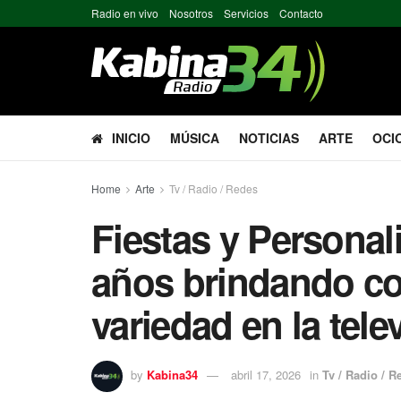
Radio en vivo
Nosotros
Servicios
Contacto
INICIO
MÚSICA
NOTICIAS
ARTE
OCI
Home
Arte
Tv / Radio / Redes
Fiestas y Personal
años brindando co
variedad en la tel
by
Kabina34
abril 17, 2026
in
Tv / Radio / R