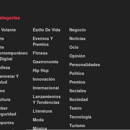
ategorías
 Volante
Estilo De Vida
Negocio
te
Eventos Y
Noticias
Premios
te
Ocio
ontemporáneo
Fitness
Opinión
Digital
Gastronomía
Personalidades
lleza
Hip Hop
Política
ienestar Y
Innovación
alud
Premios
Internacional
ine
Sociales
Lanzamientos
ultura
Sociedad
Y Tendencias
yber
Teatro
Literatura
eguridad
Tecnología
Moda
eportes
Turismo
Música