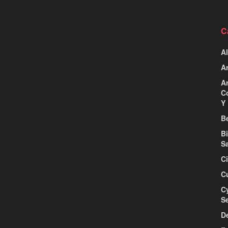
C
Al
Ar
Ar
C
Y 
Be
B
S
C
C
C
S
D