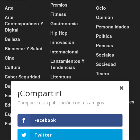
Premios
Arte
Ocio
Fitness
Arte
Opinión
Contemporáneo Y
Gastronomía
Personalidades
Digital
Hip Hop
Política
Belleza
Innovación
Premios
Bienestar Y Salud
Internacional
Sociales
Cine
Lanzamientos Y
Sociedad
Cultura
Tendencias
Teatro
Cyber Seguridad
Literatura
Tecnología
Deportes
Moda
¡Compartir!
Turismo
Economía
Música
Tv / Radio / Redes
Comparte esta publicación con tus amigos
Educación
Música Urbana
Video
Esports
Nacional
Facebook
Estilo De Vida
Negocio
Twitter