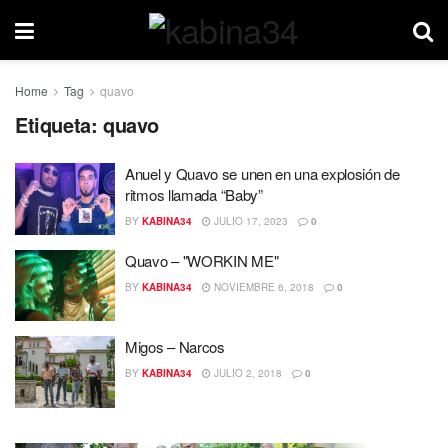
Home
Tag
quavo
Etiqueta:
quavo
Anuel y Quavo se unen en una explosión de
ritmos llamada “Baby”
BY
KABINA34
JULIO 17, 2023
0
Quavo – "WORKIN ME"
BY
KABINA34
NOVIEMBRE 6, 2018
0
Migos – Narcos
BY
KABINA34
JULIO 2, 2018
0