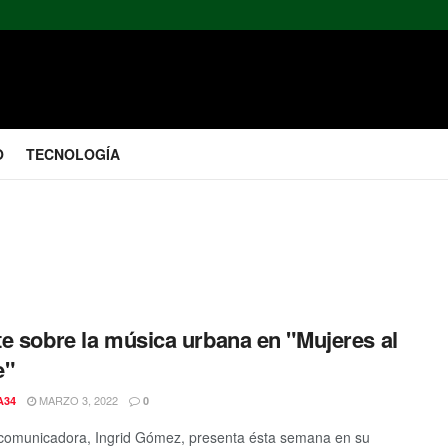
O
TECNOLOGÍA
e sobre la música urbana en "Mujeres al
e"
MARZO 3, 2022
A34
0
comunicadora, Ingrid Gómez, presenta ésta semana en su