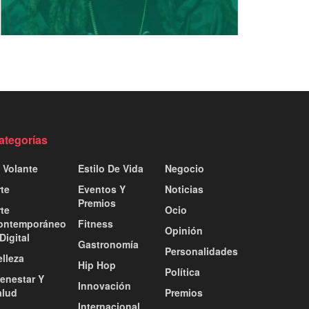
ategorías
 Volante
Estilo De Vida
Negocio
te
Eventos Y
Noticias
Premios
te
Ocio
ontemporáneo
Fitness
Opinión
Digital
Gastronomía
Personalidades
lleza
Hip Hop
Política
ienestar Y
Innovación
alud
Premios
Internacional