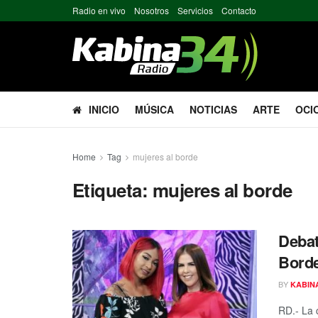
Radio en vivo
Nosotros
Servicios
Contacto
INICIO
MÚSICA
NOTICIAS
ARTE
OCI
Home
Tag
mujeres al borde
Etiqueta:
mujeres al borde
Debat
Bord
BY
KABIN
RD.- La 