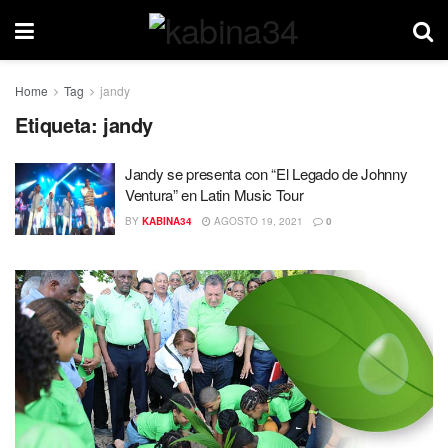
Home
Tag
jandy
Etiqueta:
jandy
Jandy se presenta con “El Legado de Johnny
Ventura” en Latin Music Tour
BY
KABINA34
AGOSTO 19, 2021
0