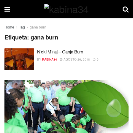
Home
Tag
gana burn
Etiqueta:
gana burn
Nicki Minaj – Ganja Burn
BY
KABINA34
AGOSTO 26, 2018
0