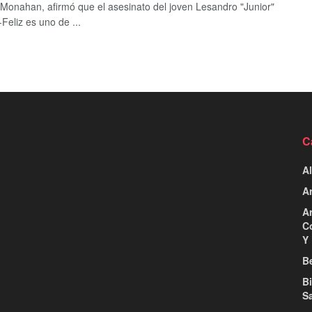
Monahan, afirmó que el asesinato del joven Lesandro "Junior"
eliz es uno de ...
C
Al
Ar
Ar
C
Y 
Be
B
S