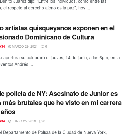
Benito Juárez dijo: “Entre los individuos, como entre las
 el respeto al derecho ajeno es la paz”, hoy ...
o artistas quisqueyanos exponen en el
ionado Dominicano de Cultura
MARZO 29, 2021
A34
0
e apertura se celebraró el jueves, 14 de junio, a las 6pm, en la
eventos Andrés ...
de policía de NY: Asesinato de Junior es
s más brutales que he visto en mi carrera
 años
JUNIO 25, 2018
A34
0
del Departamento de Policía de la Ciudad de Nueva York,