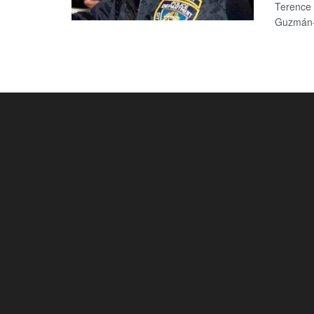
Terence 
Guzmán-F