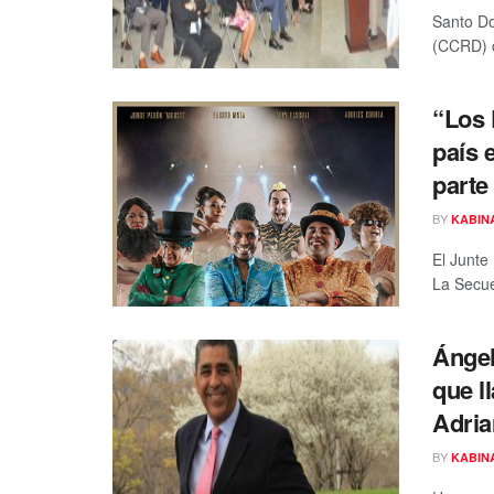
Santo Do
(CCRD) c
“Los 
país 
parte
BY
KABIN
El Junte
La Secue
Ángel
que l
Adria
BY
KABIN