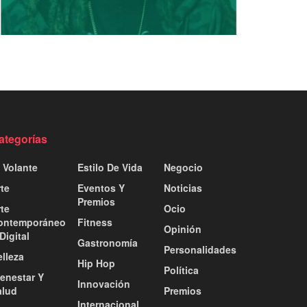
ategorías
 Volante
Estilo De Vida
Negocio
te
Eventos Y
Noticias
Premios
te
Ocio
ontemporáneo
Fitness
Opinión
Digital
Gastronomía
Personalidades
lleza
Hip Hop
Política
ienestar Y
Innovación
alud
Premios
Internacional