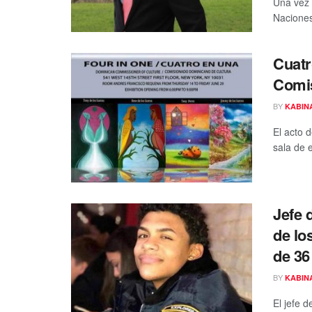
Una vez 
Naciones,
Cuatr
Comis
BY
KABIN
El acto d
sala de 
Jefe 
de lo
de 36
BY
KABIN
El jefe 