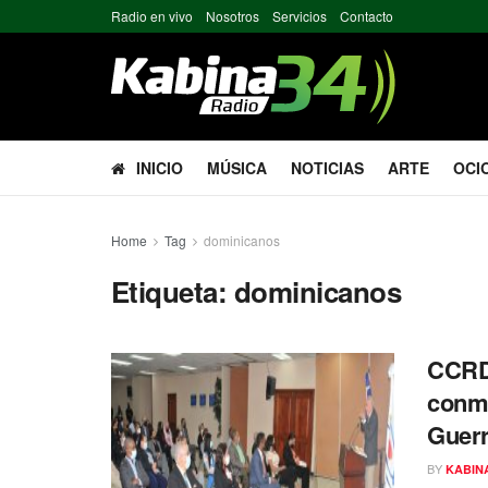
Radio en vivo
Nosotros
Servicios
Contacto
INICIO
MÚSICA
NOTICIAS
ARTE
OCI
Home
Tag
dominicanos
Etiqueta:
dominicanos
CCRD 
conme
Guerr
BY
KABIN