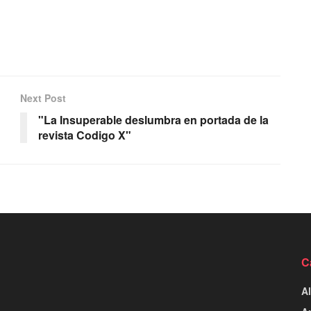
Next Post
"La Insuperable deslumbra en portada de la
revista Codigo X"
C
Al