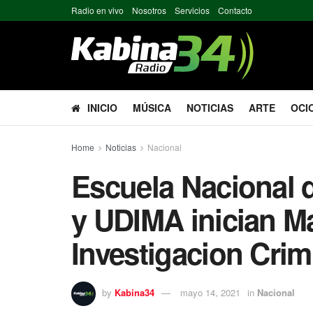
Radio en vivo
Nosotros
Servicios
Contacto
INICIO
MÚSICA
NOTICIAS
ARTE
OCI
Home
Noticias
Nacional
Escuela Nacional d
y UDIMA inician Ma
Investigacion Crim
by
Kabina34
mayo 14, 2021
in
Nacional