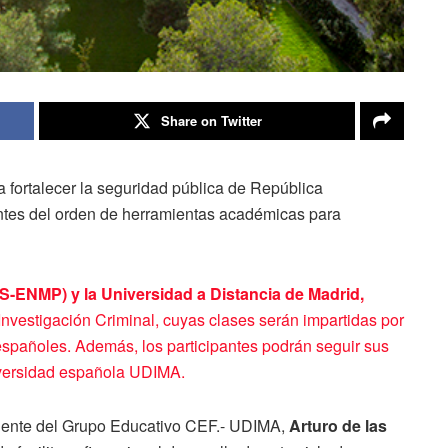
Share on Twitter
 fortalecer la seguridad pública de República
entes del orden de herramientas académicas para
ES-ENMP) y la Universidad a Distancia de Madrid,
e Investigación Criminal, cuyas clases serán impartidas por
spañoles. Además, los participantes podrán seguir sus
niversidad española UDIMA.
sidente del Grupo Educativo CEF.- UDIMA,
Arturo de las