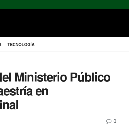
O
TECNOLOGÍA
el Ministerio Público
estría en
inal
0