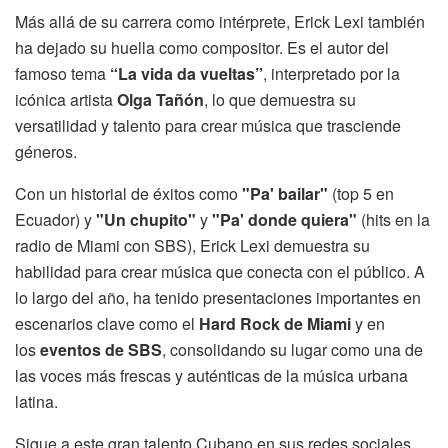
Más allá de su carrera como intérprete, Erick Lexi también
ha dejado su huella como compositor. Es el autor del
famoso tema
“La vida da vueltas”
, interpretado por la
icónica artista
Olga Tañón
, lo que demuestra su
versatilidad y talento para crear música que trasciende
géneros.
Con un historial de éxitos como
"Pa' bailar"
(top 5 en
Ecuador) y
"Un chupito"
y
"Pa' donde quiera"
(hits en la
radio de Miami con SBS), Erick Lexi demuestra su
habilidad para crear música que conecta con el público. A
lo largo del año, ha tenido presentaciones importantes en
escenarios clave como el
Hard Rock de Miami
y en
los
eventos de SBS
, consolidando su lugar como una de
las voces más frescas y auténticas de la música urbana
latina.
Sigue a este gran talento Cubano en sus redes sociales