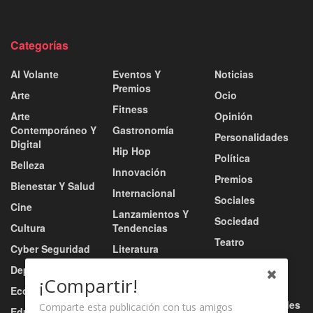
Categorías
Al Volante
Eventos Y
Noticias
Premios
Arte
Ocio
Fitness
Arte
Opinión
Contemporáneo Y
Gastronomía
Personalidades
Digital
Hip Hop
Política
Belleza
Innovación
Premios
Bienestar Y Salud
Internacional
Sociales
Cine
Lanzamientos Y
Sociedad
Cultura
Tendencias
Teatro
Cyber Seguridad
Literatura
Tecnología
Deportes
Moda
¡Compartir!
Turismo
Economía
Música
Tv / Radio / Redes
Comparte esta publicación con tus amigos
Educación
Música Urbana