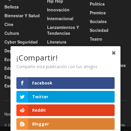
Hip Hop
Política
Belleza
Innovación
Premios
Bienestar Y Salud
Internacional
Sociales
Cine
Lanzamientos Y
Sociedad
Cultura
Tendencias
Teatro
Cyber Seguridad
Literatura
Tecnología
Deportes
Moda
¡Compartir!
Turismo
Economía
Música
Tv / Radio / Redes
Comparte esta publicación con tus amigos
Educación
Música Urbana
Video
Esports
Nacional
Facebook
Estilo De Vida
Negocio
Twitter
Reddit
Nosotros
Servicios
Contacto
Blogger
© 2026
JNews
- Premium WordPress news & magazine theme by
Jegtheme
.