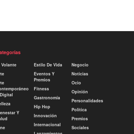
ategorías
 Volante
Estilo De Vida
Negocio
te
Eventos Y
Noticias
Premios
te
Ocio
ontemporáneo
Fitness
Opinión
Digital
Gastronomía
Personalidades
lleza
Hip Hop
Política
ienestar Y
Innovación
alud
Premios
Internacional
ine
Sociales
Lanzamientos