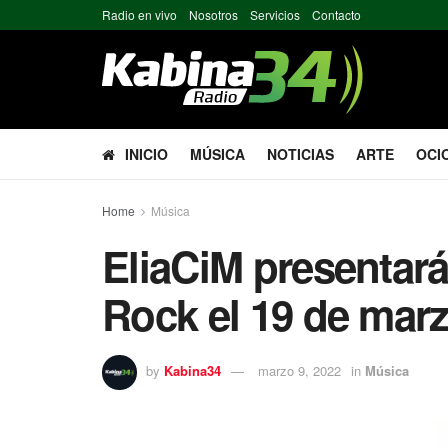
Radio en vivo
Nosotros
Servicios
Contacto
INICIO
MÚSICA
NOTICIAS
ARTE
OCI
Home
Música
EliaCiM presentará
Rock el 19 de mar
by
Kabina34
marzo 9, 2022
in
Música