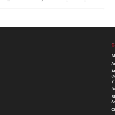
C
Al
Ar
Ar
C
Y 
Be
B
S
C