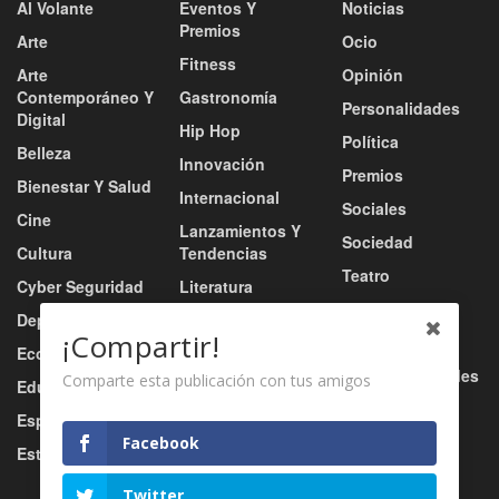
Al Volante
Eventos Y
Noticias
Premios
Arte
Ocio
Fitness
Arte
Opinión
Contemporáneo Y
Gastronomía
Personalidades
Digital
Hip Hop
Política
Belleza
Innovación
Premios
Bienestar Y Salud
Internacional
Sociales
Cine
Lanzamientos Y
Sociedad
Cultura
Tendencias
Teatro
Cyber Seguridad
Literatura
Tecnología
Deportes
Moda
¡Compartir!
Turismo
Economía
Música
Tv / Radio / Redes
Comparte esta publicación con tus amigos
Educación
Música Urbana
Video
Esports
Nacional
Facebook
Estilo De Vida
Negocio
Twitter