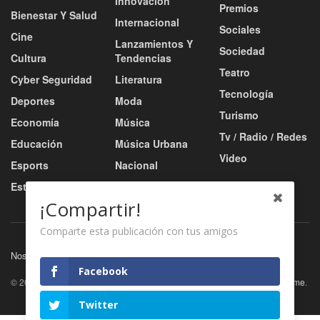
Innovación
Premios
Bienestar Y Salud
Internacional
Sociales
Cine
Lanzamientos Y
Sociedad
Cultura
Tendencias
Teatro
Cyber Seguridad
Literatura
Tecnología
Deportes
Moda
Turismo
Economía
Música
Tv / Radio / Redes
Educación
Música Urbana
Video
Esports
Nacional
Estilo De Vida
Negocio
¡Compartir!
Comparte esta publicación con tus amigos
Nosotros
Servicios
Contacto
Facebook
© 2026
JNews
- Premium WordPress news & magazine theme by
Jegtheme
.
Twitter