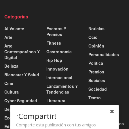
Categorías
Al Volante
Eventos Y
Noticias
Premios
Arte
Ocio
Fitness
Arte
Opinión
Contemporáneo Y
Gastronomía
Personalidades
Digital
Hip Hop
Política
Belleza
Innovación
Premios
Bienestar Y Salud
Internacional
Sociales
Cine
Lanzamientos Y
Sociedad
Cultura
Tendencias
Teatro
Cyber Seguridad
Literatura
Tecnología
Deportes
Moda
¡Compartir!
Turismo
Economía
Música
Tv / Radio / Redes
Comparte esta publicación con tus amigos
Educación
Música Urbana