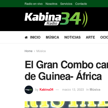
Radio en vivo
Nosotros
Servicios
Contacto
INICIO
MÚSICA
NOTICIAS
ARTE
OCI
Home
Música
El Gran Combo can
de Guinea- África
by
Kabina34
marzo 13, 2023
in
Música