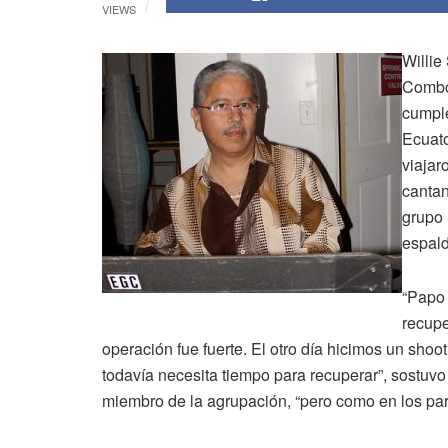
VIEWS
Willie
Combo”
cumple
Ecuat
viajar
cantan
grupo 
espald
“Papo 
recupe
operación fue fuerte. El otro día hicimos un shoot
todavía necesita tiempo para recuperar”, sostuv
miembro de la agrupación, “pero como en los part