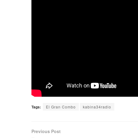
Tags:
El Gran Combo
kabina34radio
Previous Post