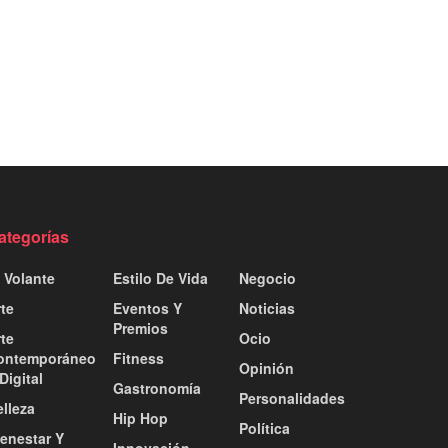
ategorías
 Volante
Estilo De Vida
Negocio
te
Eventos Y
Noticias
Premios
te
Ocio
ontemporáneo
Fitness
Opinión
Digital
Gastronomía
Personalidades
lleza
Hip Hop
Política
ienestar Y