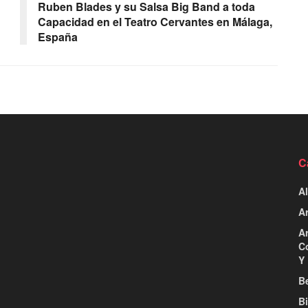
Ruben Blades y su Salsa Big Band a toda
Capacidad en el Teatro Cervantes en Málaga,
España
C
Al
Ar
Ar
C
Y 
Be
B