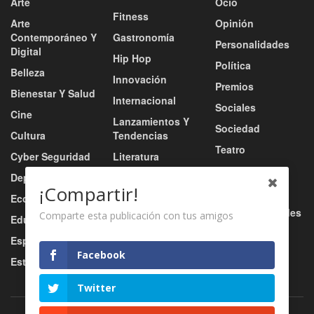
Arte
Ocio
Fitness
Arte
Opinión
Contemporáneo Y
Gastronomía
Personalidades
Digital
Hip Hop
Política
Belleza
Innovación
Premios
Bienestar Y Salud
Internacional
Sociales
Cine
Lanzamientos Y
Sociedad
Cultura
Tendencias
Teatro
Cyber Seguridad
Literatura
Tecnología
Deportes
Moda
¡Compartir!
Turismo
Economía
Música
Tv / Radio / Redes
Comparte esta publicación con tus amigos
Educación
Música Urbana
Video
Esports
Nacional
Facebook
Estilo De Vida
Negocio
Twitter