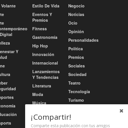
 Volante
Estilo De Vida
Negocio
te
Eventos Y
Noticias
Premios
te
Ocio
ontemporáneo
Fitness
Opinión
Digital
Gastronomía
Personalidades
lleza
Hip Hop
Política
ienestar Y
Innovación
alud
Premios
Internacional
ine
Sociales
Lanzamientos
ultura
Sociedad
Y Tendencias
yber
Teatro
Literatura
eguridad
Tecnología
Moda
eportes
Turismo
Música
conomía
Tv / Radio /
Música Urbana
ducación
Redes
¡Compartir!
Nacional
sports
Video
Comparte esta publicación con tus amigos