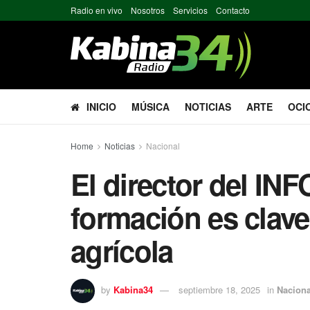
Radio en vivo
Nosotros
Servicios
Contacto
INICIO
MÚSICA
NOTICIAS
ARTE
OCI
Home
Noticias
Nacional
El director del IN
formación es clave
agrícola
by
Kabina34
septiembre 18, 2025
in
Naciona