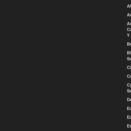
Al
Ar
Ar
C
Y 
Be
B
S
C
C
C
S
D
E
E
E