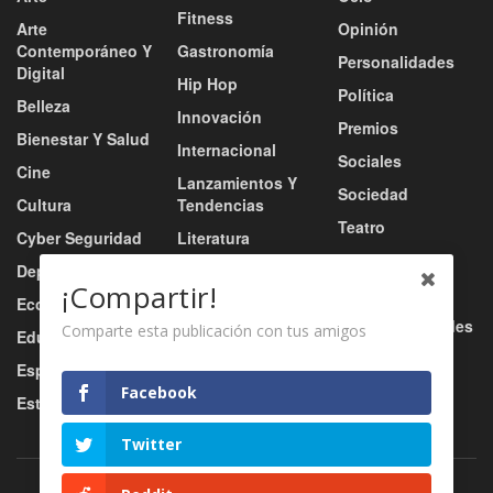
Fitness
Arte
Opinión
Contemporáneo Y
Gastronomía
Personalidades
Digital
Hip Hop
Política
Belleza
Innovación
Premios
Bienestar Y Salud
Internacional
Sociales
Cine
Lanzamientos Y
Sociedad
Cultura
Tendencias
Teatro
Cyber Seguridad
Literatura
Tecnología
Deportes
Moda
¡Compartir!
Turismo
Economía
Música
Tv / Radio / Redes
Comparte esta publicación con tus amigos
Educación
Música Urbana
Video
Esports
Nacional
Facebook
Estilo De Vida
Negocio
Twitter