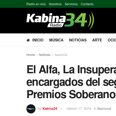
Radio en vivo
Nosotros
Servicios
Contacto
INICIO
MÚSICA
NOTICIAS
ARTE
OCI
Home
Noticias
Nacional
El Alfa, La Insupe
encargados del s
Premios Soberano
by
Kabina34
febrero 17, 2019
in
Nacional