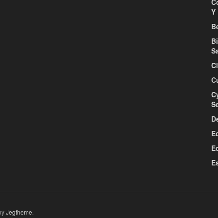
C
Y 
Be
B
S
C
C
C
S
D
E
E
E
by
Jegtheme
.