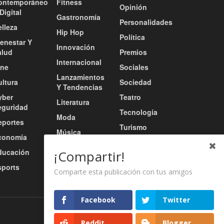
ontemporáneo
Fitness
Opinión
Digital
Gastronomía
Personalidades
lleza
Hip Hop
Política
ienestar Y
Innovación
alud
Premios
Internacional
ine
Sociales
Lanzamientos
ultura
Sociedad
Y Tendencias
yber
Teatro
Literatura
eguridad
Tecnología
Moda
eportes
Turismo
Música
conomía
Tv / Radio /
Música Urbana
ducación
Redes
¡Compartir!
Nacional
sports
Video
Comparte esta publicación con tus amigos
Facebook
Twitter
Nosotros
Servicios
Contacto
Reddit
Blogger