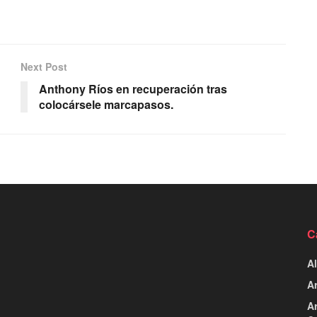
Next Post
Anthony Ríos en recuperación tras
colocársele marcapasos.
C
Al
Ar
Ar