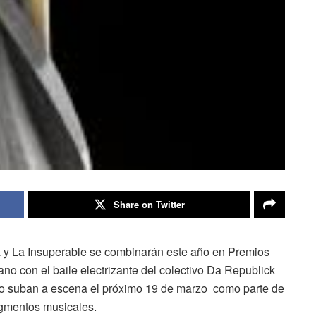
Share on Twitter
a y La Insuperable se combinarán este año en Premios
no con el baile electrizante del colectivo Da Republick
o suban a escena el próximo 19 de marzo como parte de
gmentos musicales.