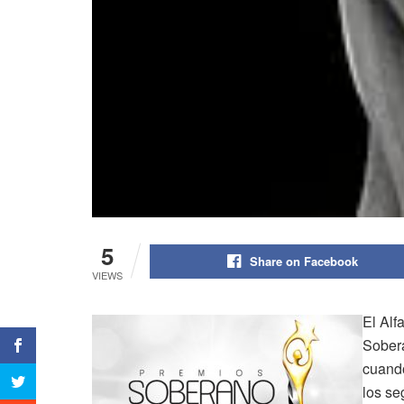
5
Share on Facebook
VIEWS
El Alf
Sobera
cuand
los se