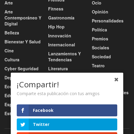
Arte
Ocio
Fitness
Arte
Opinión
Contemporáneo Y
Gastronomía
Personalidades
Digital
Hip Hop
Política
Belleza
Innovación
Premios
Bienestar Y Salud
Internacional
Sociales
Cine
Lanzamientos Y
Sociedad
Cultura
Tendencias
Teatro
Cyber Seguridad
Literatura
Tecnología
Deportes
Moda
¡Compartir!
Turismo
Economía
Música
Tv / Radio / Redes
Comparte esta publicación con tus amigos
Educación
Música Urbana
Video
Esports
Nacional
Facebook
Estilo De Vida
Negocio
Twitter