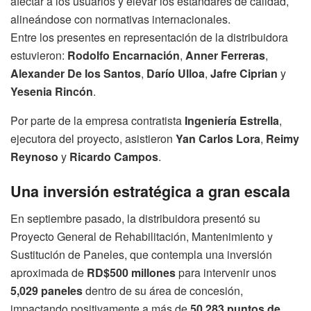
afectar a los usuarios y elevar los estándares de calidad,
alineándose con normativas internacionales.
Entre los presentes en representación de la distribuidora
estuvieron:
Rodolfo Encarnación
,
Anner Ferreras
,
Alexander De los Santos
,
Darío Ulloa
,
Jafre Ciprian
y
Yesenia Rincón
.
Por parte de la empresa contratista
Ingeniería Estrella
,
ejecutora del proyecto, asistieron
Yan Carlos Lora
,
Reimy
Reynoso
y
Ricardo Campos
.
Una inversión estratégica a gran escala
En septiembre pasado, la distribuidora presentó su
Proyecto General de Rehabilitación, Mantenimiento y
Sustitución de Paneles, que contempla una inversión
aproximada de
RD$500 millones
para intervenir unos
5,029 paneles
dentro de su área de concesión,
impactando positivamente a más de
50,283 puntos de