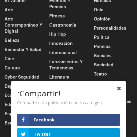
Al Volante
Eventos Y
Noticias
Premios
Arte
Ocio
Fitness
Arte
Opinión
Contemporáneo Y
Gastronomía
Personalidades
Digital
Hip Hop
Política
Belleza
Innovación
Premios
Bienestar Y Salud
Internacional
Sociales
Cine
Lanzamientos Y
Sociedad
Cultura
Tendencias
Teatro
Cyber Seguridad
Literatura
Tecnología
Deportes
Moda
¡Compartir!
Turismo
Economía
Música
Tv / Radio / Redes
Comparte esta publicación con tus amigos
Educación
Música Urbana
Video
Esports
Nacional
Facebook
Estilo De Vida
Negocio
Twitter