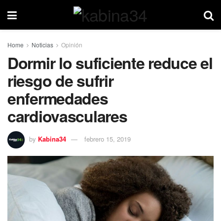
Home
Noticias
Opinión
Dormir lo suficiente reduce el
riesgo de sufrir
enfermedades
cardiovasculares
by
Kabina34
febrero 15, 2019