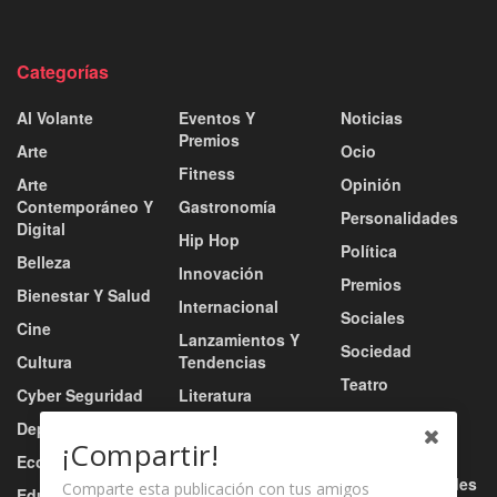
Categorías
Al Volante
Eventos Y
Noticias
Premios
Arte
Ocio
Fitness
Arte
Opinión
Contemporáneo Y
Gastronomía
Personalidades
Digital
Hip Hop
Política
Belleza
Innovación
Premios
Bienestar Y Salud
Internacional
Sociales
Cine
Lanzamientos Y
Sociedad
Cultura
Tendencias
Teatro
Cyber Seguridad
Literatura
Tecnología
Deportes
Moda
¡Compartir!
Turismo
Economía
Música
Tv / Radio / Redes
Comparte esta publicación con tus amigos
Educación
Música Urbana